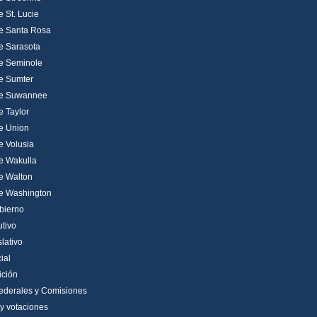
 St. Lucie
e Santa Rosa
e Sarasota
e Seminole
e Sumter
e Suwannee
 Taylor
e Union
 Volusia
e Wakulla
e Walton
e Washington
bierno
utivo
lativo
ial
ición
ederales y Comisiones
y votaciones