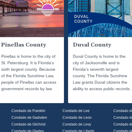
Pinellas County
Duval County
Pinellas is home to the city of
Duval County is home to the
St. Petersburg. It is Florida's
city of Jacksonville and is
sixth largest county. Because
Florida’s seventh largest
of the Florida Sunshine Law,
county. The Florida Sunshine
people of Pinellas can access
Law grants Duval citizens the
government records by law.
ability to access public records.
Condado de Franklin
Condado de Lee
Condado de
Condado de Gadsden
Condado de Leon
Condado d
Condado de Gilchrist
Condado de Levy
Condado d
Condado de Glades
Condado de Liberty
Condado de