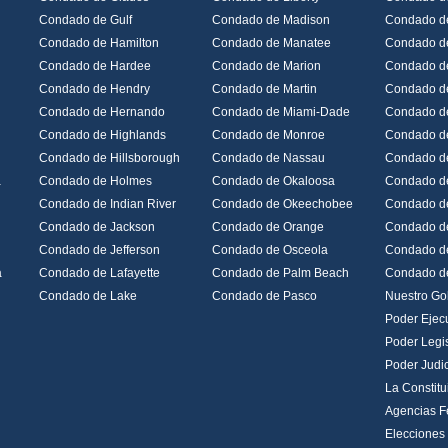
Condado de Gulf
Condado de Madison
Condado de
Condado de Hamilton
Condado de Manatee
Condado d
Condado de Hardee
Condado de Marion
Condado d
Condado de Hendry
Condado de Martin
Condado d
Condado de Hernando
Condado de Miami-Dade
Condado d
Condado de Highlands
Condado de Monroe
Condado d
Condado de Hillsborough
Condado de Nassau
Condado de
a
Condado de Holmes
Condado de Okaloosa
Condado d
Condado de Indian River
Condado de Okeechobee
Condado de
Condado de Jackson
Condado de Orange
Condado d
Condado de Jefferson
Condado de Osceola
Condado d
a
Condado de Lafayette
Condado de Palm Beach
Condado d
Condado de Lake
Condado de Pasco
Nuestro Go
Poder Ejec
Poder Legis
Poder Judic
La Constitu
Agencias F
Elecciones 