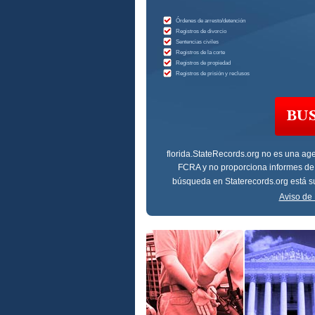
Órdenes de arresto/detención
Registros de divorcio
Sentencias civiles
Registros de la corte
Registros de propiedad
Registros de prisión y reclusos
BU
florida.StateRecords.org
no es una age
FCRA y no proporciona informes de
búsqueda en Staterecords.org está su
Aviso de 