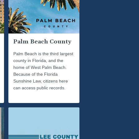
Palm Beach County
Palm Beach is the third largest
county in Florida, and the
home of West Palm Beach.
Because of the Florida
Sunshine Law, citizens here
can access public records.