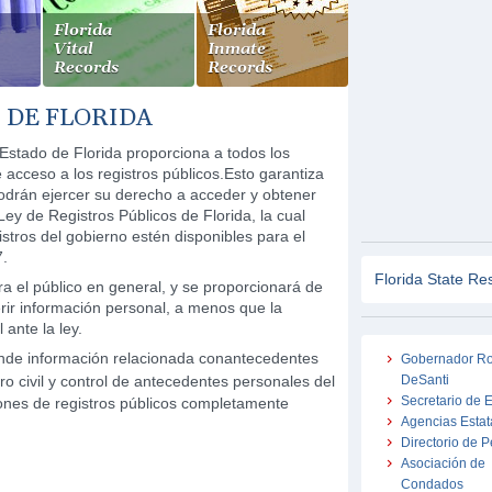
Florida
Florida
Vital
Inmate
Records
Records
 DE FLORIDA
 Estado de Florida proporciona a todos los
 acceso a los registros públicos.Esto garantiza
podrán ejercer su derecho a acceder y obtener
Ley de Registros Públicos de Florida, la cual
istros del gobierno estén disponibles para el
7.
Florida State Re
ra el público en general, y se proporcionará de
rir información personal, a menos que la
 ante la ley.
ende información relacionada conantecedentes
Gobernador R
tro civil y control de antecedentes personales del
DeSanti
Secretario de 
ones de registros públicos completamente
Agencias Estat
Directorio de P
Asociación de
Condados