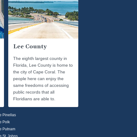
Lee County
The eighth largest county in
Florida, Lee County is home to
the city of Cape Coral. The
people here can enjoy the
same freedoms of accessing
public records that all
Floridians are able to.
 Pinellas
e Polk
e Putnam
 St. Johns