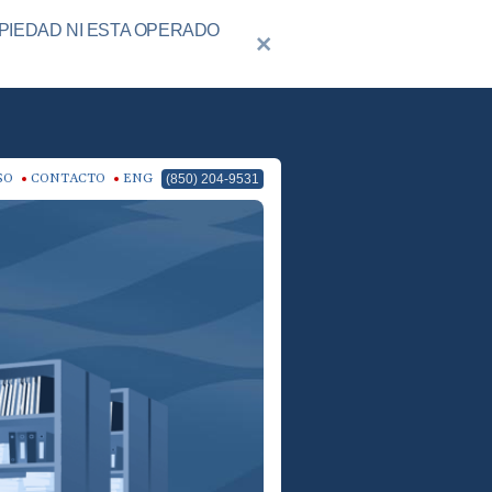
PIEDAD NI ESTA OPERADO
SO
CONTACTO
ENG
(850) 204-9531