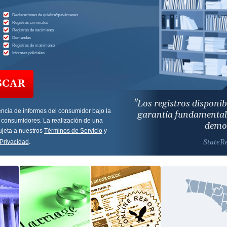
Declaraciones de quiebra/gravámenes
Registros criminales
Registros de nacimiento
Demandas
Registros de matrimonio
Informes policiales
SCAR
"Los registros disponi
ncia de informes del consumidor bajo la
garantía fundamental 
 consumidores. La realización de una
democ
jeta a nuestros
Términos de Servicio
y
StateR
Privacidad
.