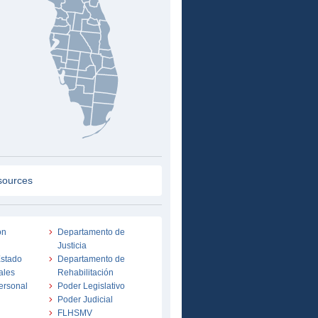
sources
on
Departamento de
Justicia
Estado
Departamento de
ales
Rehabilitación
ersonal
Poder Legislativo
Poder Judicial
FLHSMV