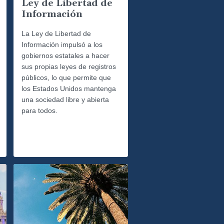
Ley de Libertad de
Información
La Ley de Libertad de
Información impulsó a los
gobiernos estatales a hacer
sus propias leyes de registros
públicos, lo que permite que
los Estados Unidos mantenga
una sociedad libre y abierta
para todos.