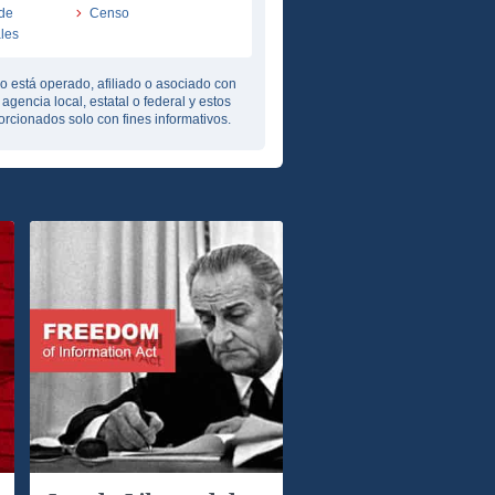
de
Censo
ales
o está operado, afiliado o asociado con
agencia local, estatal o federal y estos
rcionados solo con fines informativos.