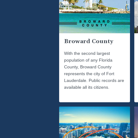
Broward County
With the second largest
population of any Florida
County, Broward County
represents the city of Fort
Lauderdale. Public records are
available all its citizens.